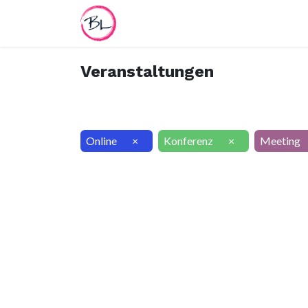
Home
Termin
Worksheet
Veranstaltungen
Online
×
Konferenz
×
Meeting