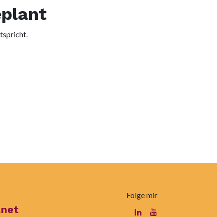
eplant
tspricht.
Folge mir
.net