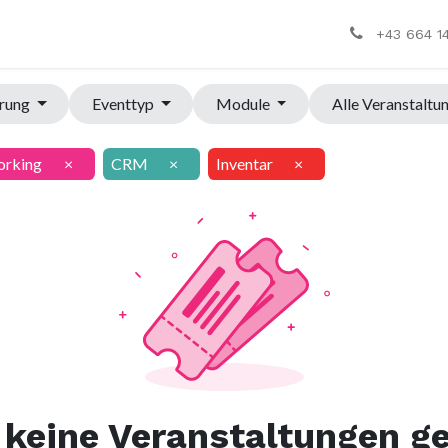
+43 664 1
hrung
Eventtyp
Module
Alle Veranstaltu
orking
×
CRM
×
Inventar
×
keine Veranstaltungen g