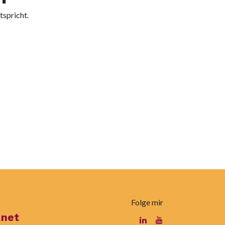
tspricht.
Folge mir
.net