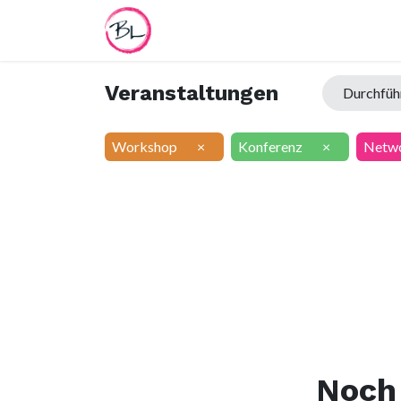
Home
Termin
Worksheet
Veranstaltungen
Durchfü
Workshop
×
Konferenz
×
Netw
Noch 