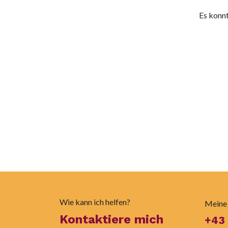
Es konnt
Wie kann ich helfen?
Meine
Kontaktiere mich
+43