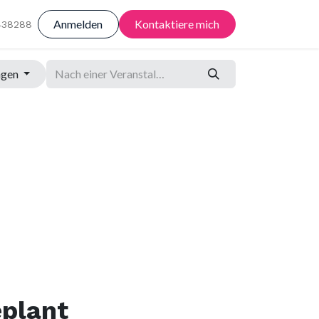
Anmelden
Kontaktiere mich
438288
ngen
eplant