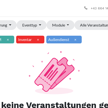
+43 664 1
hrung
Eventtyp
Module
Alle Veranstaltu
M
×
Inventar
×
Außendienst
×
keine Veranstaltungen g