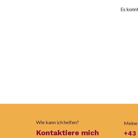
Es konnt
Wie kann ich helfen?
Meine
Kontaktiere mich
+43