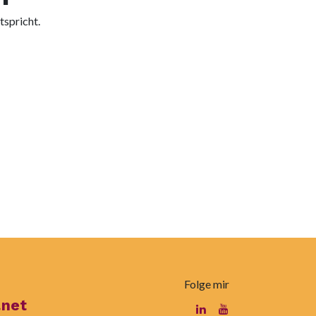
tspricht.
Folge mir
.net