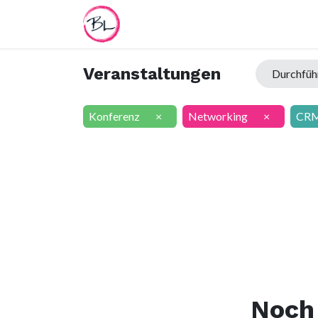
Home
Termin
Worksheet
Veranstaltungen
Durchfü
Konferenz
×
Networking
×
CR
Noch 