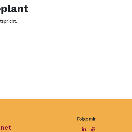
eplant
tspricht.
Folge mir
.net