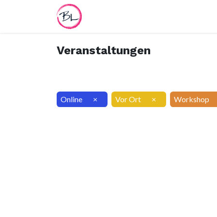
Home
Termin
Worksheet
Veranstaltungen
Online
×
Vor Ort
×
Workshop