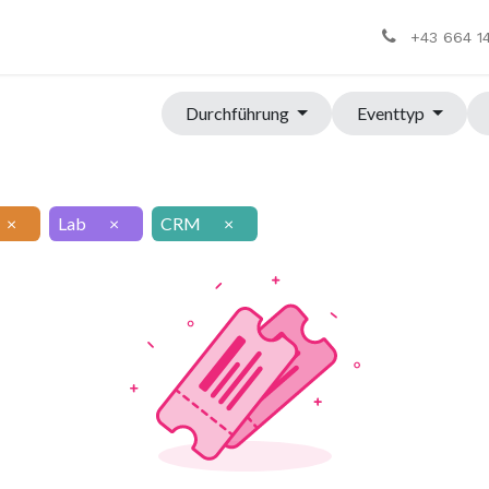
+43 664 1
Durchführung
Eventtyp
×
Lab
×
CRM
×