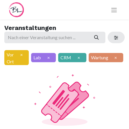
Veranstaltungen
Vor
×
Lab
×
CRM
×
Wartung
×
Ort