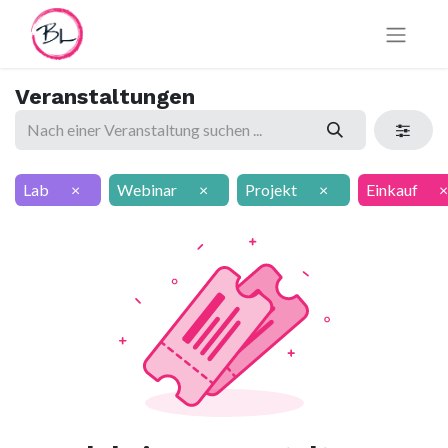
Veranstaltungen
Lab
×
Webinar
×
Projekt
×
Einkauf