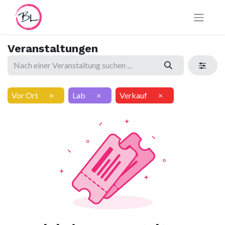
Veranstaltungen
Vor Ort
×
Lab
×
Verkauf
×