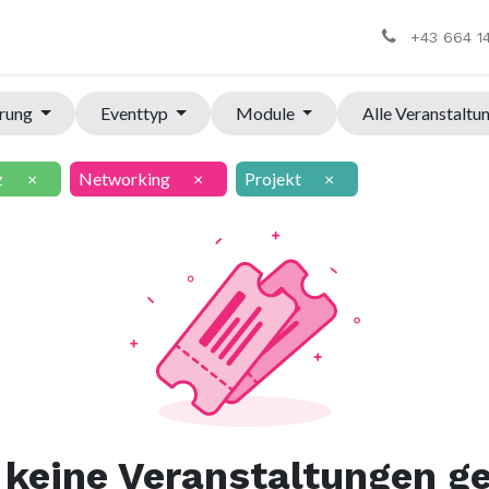
+43 664 1
hrung
Eventtyp
Module
Alle Veranstaltu
z
×
Networking
×
Projekt
×
keine Veranstaltungen g