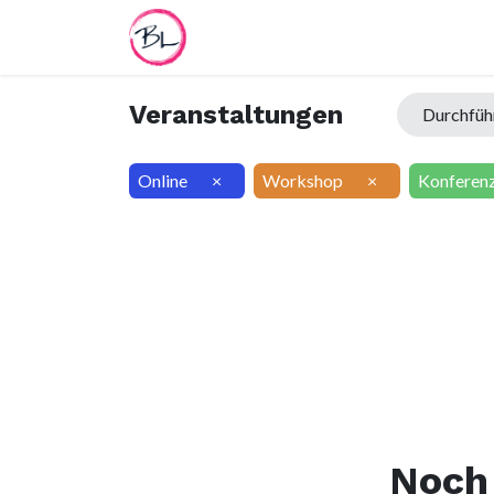
Home
Termin
Worksheet
Veranstaltungen
Durchfü
Online
×
Workshop
×
Konferen
Noch 