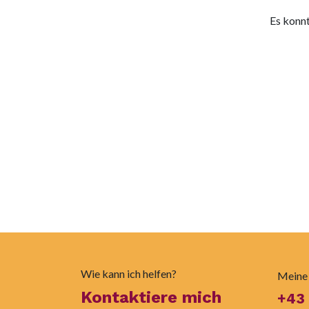
Es konnt
Wie kann ich helfen?
Meine
Kontaktiere mich
+43