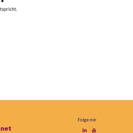
tspricht.
Folge mir
.net