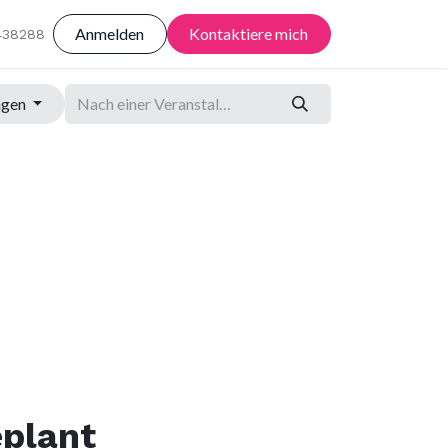
Anmelden
Kontaktiere mich
438288
ngen
eplant