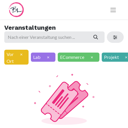
Veranstaltungen
Vor
×
Lab
×
ECommerce
×
Projekt
×
Ort