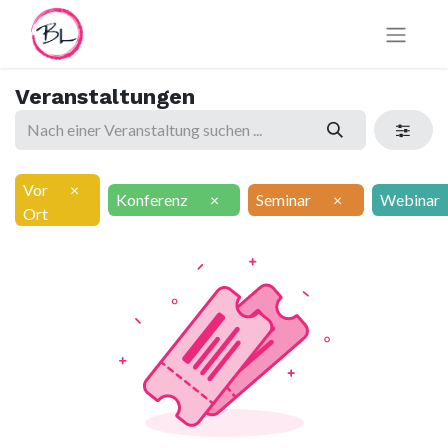
Veranstaltungen
Vor
×
Konferenz
×
Seminar
×
Webinar
Ort