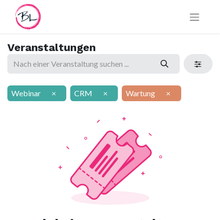
Veranstaltungen
Webinar
×
CRM
×
Wartung
×