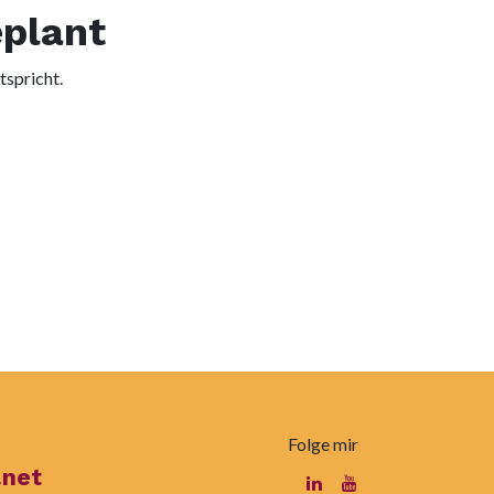
eplant
tspricht.
Folge mir
.net