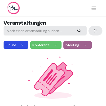
Veranstaltungen
Online
×
Konferenz
×
Meeting
×